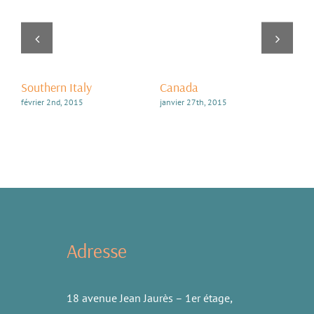
Southern Italy
Canada
US
février 2nd, 2015
janvier 27th, 2015
janv
Adresse
18 avenue Jean Jaurès – 1er étage
,