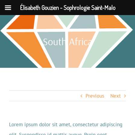
Élisabeth Gouzien - Sophrologie Saint-Malo
Passer
au
South Africa
contenu
Previous
Next
Lorem ipsum dolor sit amet, consectetur adipiscing
elit. Suspendisse id mattis augue. Proin eget