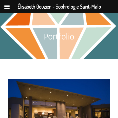
Élisabeth Gouzien - Sophrologie Saint-Malo
Passer
au
Portfolio
contenu