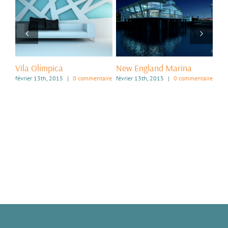
Vila Olímpica
New England Marina
Dub
aire
février 13th, 2015
|
0 commentaire
février 13th, 2015
|
0 commentaire
févr