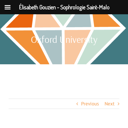
Élisabeth Gouzien - Sophrologie Saint-Malo
Passer
au
Oxford University
contenu
Previous
Next