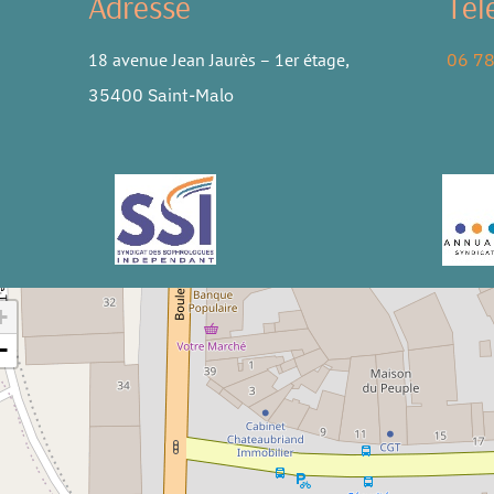
Adresse
Tél
18 avenue Jean Jaurès – 1er étage
,
06 78
35400 Saint-Malo
+
−