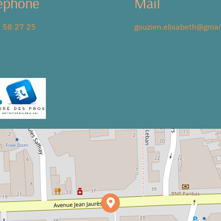
éphone
Mail
 58 27 25
gouzien.elisabeth@gmai